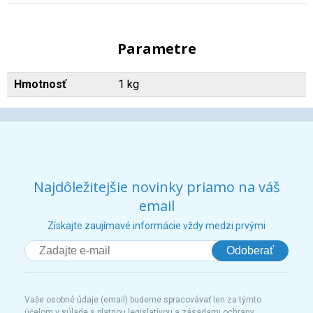
Parametre
Hmotnosť
1 kg
Najdôležitejšie novinky priamo na váš
email
Získajte zaujímavé informácie vždy medzi prvými
Odoberať
Vaše osobné údaje (email) budeme spracovávať len za týmto
účelom v súlade s platnou legislatívou a zásadami ochrany