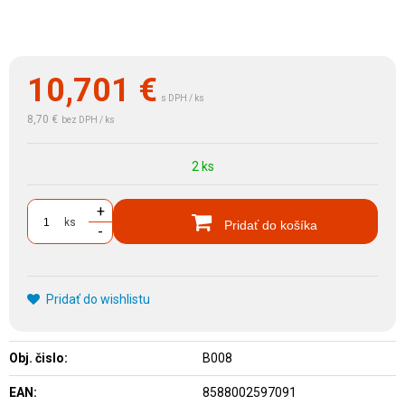
10,701
€
s DPH / ks
8,70 €
bez DPH / ks
2 ks
+
ks
Pridať do košíka
-
Pridať do wishlistu
Obj. čislo:
B008
EAN:
8588002597091