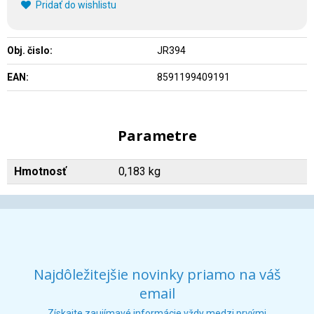
Pridať do wishlistu
Obj. čislo:
JR394
EAN:
8591199409191
Parametre
Hmotnosť
0,183 kg
Najdôležitejšie novinky priamo na váš
email
Získajte zaujímavé informácie vždy medzi prvými