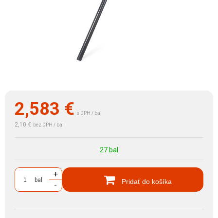
2,583
€
s DPH / bal
2,10 €
bez DPH / bal
27 bal
+
bal
Pridať do košíka
-