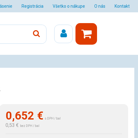
lásenie
Registrácia
Všetko o nákupe
O nás
Kontakt
s
0,652
€
s DPH / bal
0,53 €
bez DPH / bal