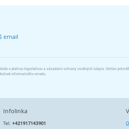
š email
ade s platnou legislatívou a zásadami ochrany osobných údajov. Súhlas potvrdí
okoľvek informačného emailu.
Infolinka
V
Tel.:
+421917143901
O