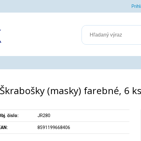
Prih
Škrabošky (masky) farebné, 6 k
bj. čislo:
JR280
EAN:
8591199668406