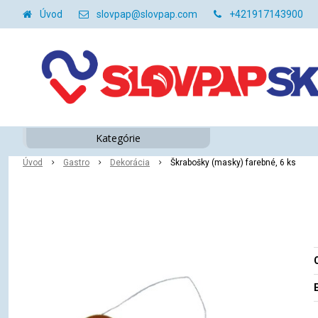
Úvod
slovpap@slovpap.com
+421917143900
Kategórie
Úvod
Gastro
Dekorácia
Škrabošky (masky) farebné, 6 ks
O