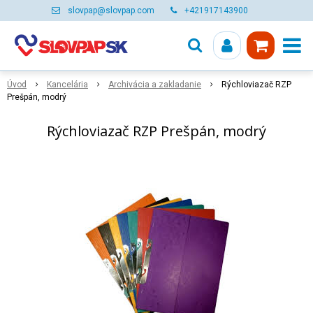
slovpap@slovpap.com
+421917143900
Úvod
Kancelária
Archivácia a zakladanie
Rýchloviazač RZP
Prešpán, modrý
Rýchloviazač RZP Prešpán, modrý