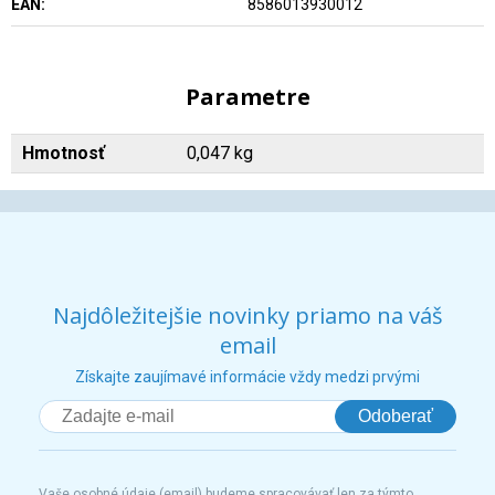
EAN:
8586013930012
Parametre
Hmotnosť
0,047 kg
Najdôležitejšie novinky priamo na váš
email
Získajte zaujímavé informácie vždy medzi prvými
Odoberať
Vaše osobné údaje (email) budeme spracovávať len za týmto