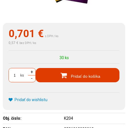
0,701
€
s DPH / ks
0,57 €
bez DPH / ks
30 ks
+
ks
Pridať do košíka
-
Pridať do wishlistu
Obj. čislo:
K204