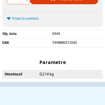
-
Pridať do wishlistu
Obj. čislo:
K949
EAN:
5998880312540
Parametre
Hmotnosť
0,214 kg