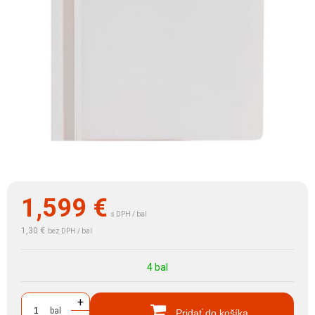
1,599
€
s DPH / bal
1,30 €
bez DPH / bal
4 bal
+
bal
Pridať do košíka