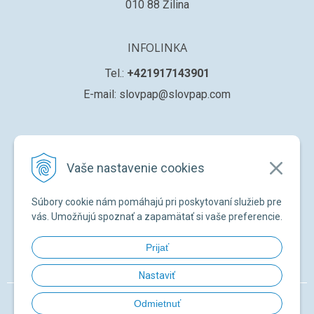
010 88 Žilina
INFOLINKA
Tel.:
+421917143901
E-mail: slovpap@slovpap.com
VŠETKO O NÁKUPE
Vaše nastavenie cookies
Obchodné podmienky
Ochana osobných údajov
Súbory cookie nám pomáhajú pri poskytovaní služieb pre
Registrácia nového zákazníka
vás. Umožňujú spoznať a zapamätať si vaše preferencie.
Žiadosť o registráciu na ďalší predaj
Prijať
Zabudnuté heslo
Nastaviť
© 2026 SLOVPAP SK •
NextShop
&
e-shop Pohoda Connector
by
NextCom
Odmietnuť