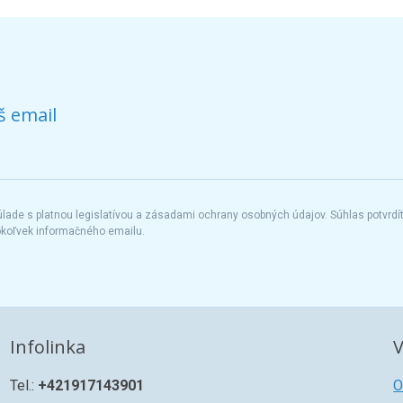
š email
ade s platnou legislatívou a zásadami ochrany osobných údajov. Súhlas potvrdí
okoľvek informačného emailu.
Infolinka
V
Tel.:
+421917143901
O