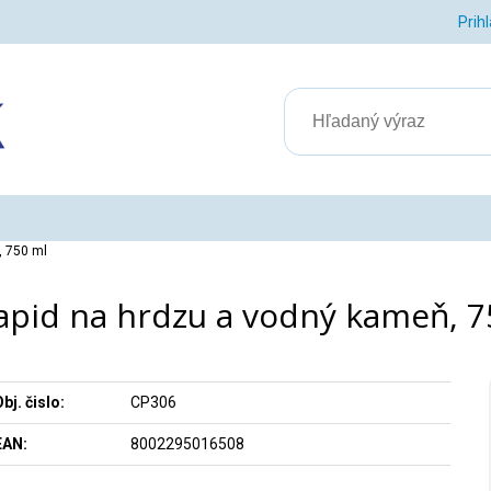
Prih
, 750 ml
rapid na hrdzu a vodný kameň, 7
bj. čislo:
CP306
EAN:
8002295016508