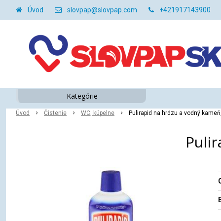
Úvod
slovpap@slovpap.com
+421917143900
Kategórie
Úvod
Čistenie
WC, kúpelne
Pulirapid na hrdzu a vodný kameň
Puli
O