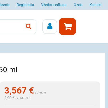
lásenie
Registrácia
Všetko o nákupe
O nás
Kontakt
50 ml
3,567
€
s DPH / ks
2,90 €
bez DPH / ks