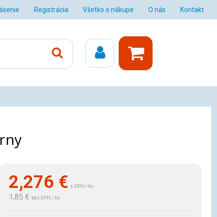
lásenie
Registrácia
Všetko o nákupe
O nás
Kontakt
erny
2,276
€
s DPH / ks
1,85 €
bez DPH / ks