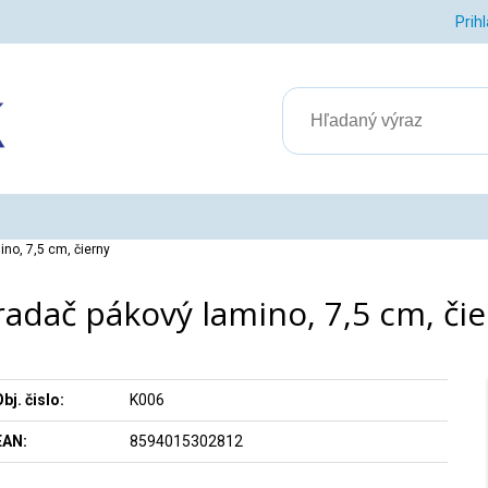
Prih
no, 7,5 cm, čierny
adač pákový lamino, 7,5 cm, či
bj. čislo:
K006
EAN:
8594015302812