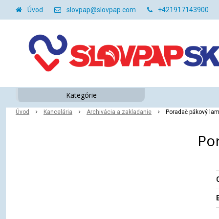
Úvod
slovpap@slovpap.com
+421917143900
Kategórie
Úvod
Kancelária
Archivácia a zakladanie
Poradač pákový lami
Por
O