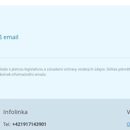
š email
ade s platnou legislatívou a zásadami ochrany osobných údajov. Súhlas potvrdí
okoľvek informačného emailu.
Infolinka
V
Tel.:
+421917143901
O