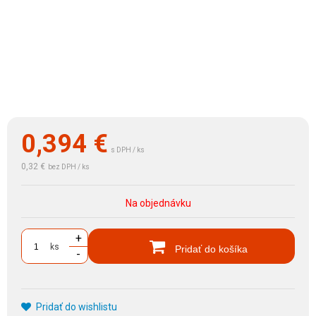
0,394
€
s DPH / ks
0,32 €
bez DPH / ks
Na objednávku
+
ks
Pridať do košíka
-
Pridať do wishlistu