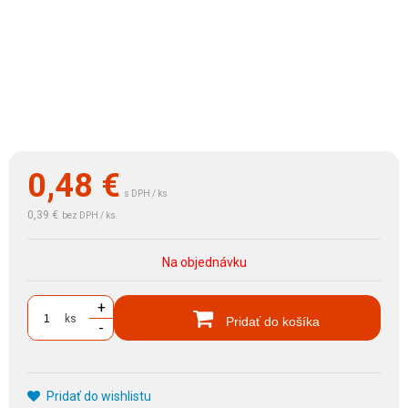
0,48
€
s DPH / ks
0,39 €
bez DPH / ks
Na objednávku
+
ks
Pridať do košíka
-
Pridať do wishlistu