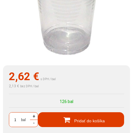
2,62
€
s DPH / bal
2,13 €
bez DPH / bal
126 bal
+
bal
Pridať do košíka
-