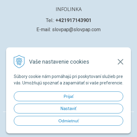
INFOLINKA
Tel.:
+421917143901
E-mail: slovpap@slovpap.com
VŠETKO O NÁKUPE
Vaše nastavenie cookies
Obchodné podmienky
Ochana osobných údajov
Súbory cookie nám pomáhajú pri poskytovaní služieb pre
Registrácia nového zákazníka
vás. Umožňujú spoznať a zapamätať si vaše preferencie.
Žiadosť o registráciu na ďalší predaj
Prijať
Zabudnuté heslo
Nastaviť
© 2026 SLOVPAP SK •
NextShop
&
e-shop Pohoda Connector
by
NextCom
Odmietnuť
s.r.o.