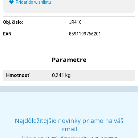
Pridať do wishlistu
Obj. čislo:
JR410
EAN:
8591199766201
Parametre
Hmotnosť
0,241 kg
Najdôležitejšie novinky priamo na váš
email
Získajte zaujímavé informácie vždy medzi prvými