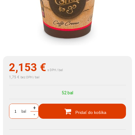
2,153
€
s DPH / bal
1,75 €
bez DPH / bal
52 bal
+
bal
Pridať do košíka
-