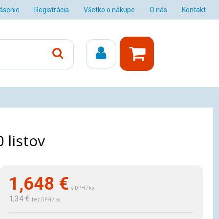
lásenie
Registrácia
Všetko o nákupe
O nás
Kontakt
 listov
1,648
€
s DPH / ks
1,34 €
bez DPH / ks