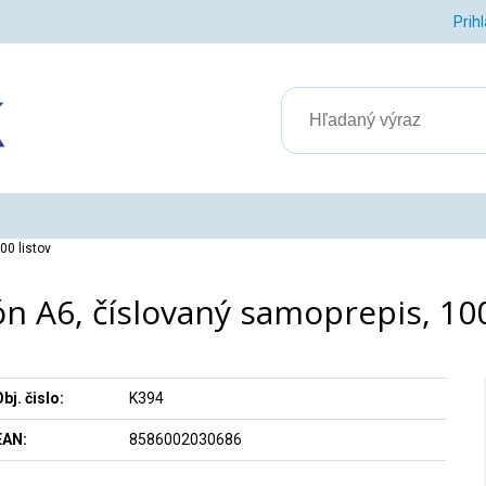
Prih
00 listov
n A6, číslovaný samoprepis, 100
bj. čislo:
K394
EAN:
8586002030686