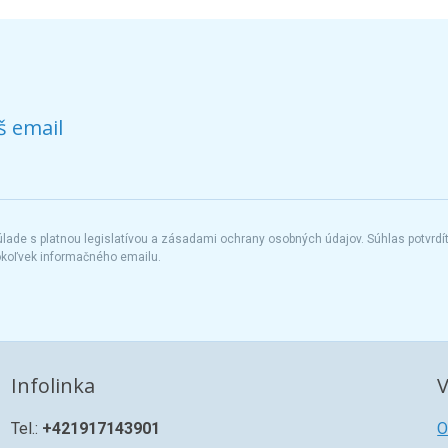
š email
ade s platnou legislatívou a zásadami ochrany osobných údajov. Súhlas potvrdí
okoľvek informačného emailu.
Infolinka
V
Tel.:
+421917143901
O