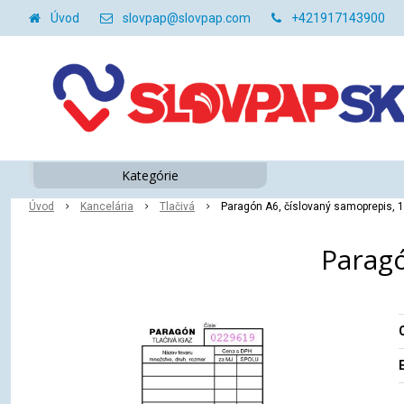
Úvod
slovpap@slovpap.com
+421917143900
Kategórie
Úvod
Kancelária
Tlačivá
Paragón A6, číslovaný samoprepis, 1
Paragó
O