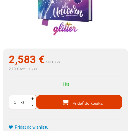
2,583
€
s DPH / ks
2,10 €
bez DPH / ks
1 ks
+
ks
Pridať do košíka
-
Pridať do wishlistu