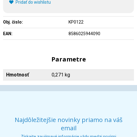
Pridať do wishlistu
Obj. čislo:
KP0122
EAN:
8586025944090
Parametre
Hmotnosť
0,271 kg
Najdôležitejšie novinky priamo na váš
email
Získajte zaujímavé informácie vždy medzi prvými