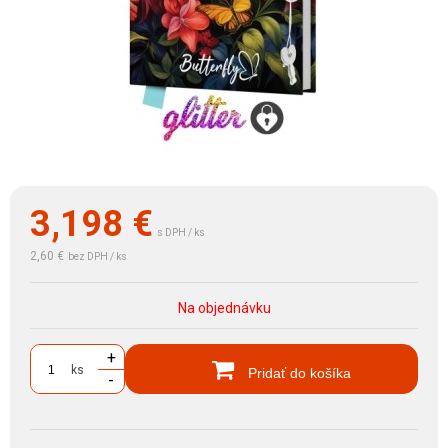
3,198
€
s DPH / ks
2,60 €
bez DPH / ks
Na objednávku
+
ks
Pridať do košíka
-