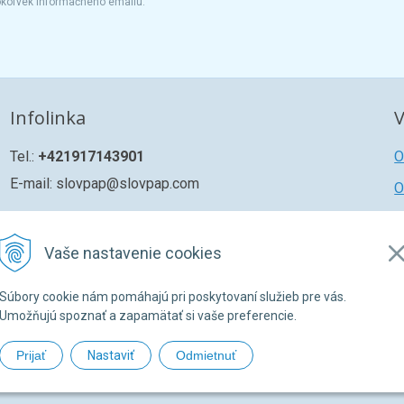
okoľvek informačného emailu.
Infolinka
V
Tel.:
+421917143901
O
E-mail: slovpap@slovpap.com
O
R
Ž
Vaše nastavenie cookies
Z
Súbory cookie nám pomáhajú pri poskytovaní služieb pre vás.
Umožňujú spoznať a zapamätať si vaše preferencie.
Prijať
Nastaviť
Odmietnuť
026 SLOVPAP SK •
NextShop
&
e-shop Pohoda Connector
by
NextCom s.