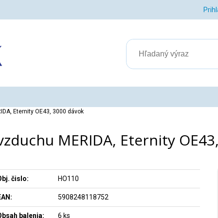
Prih
DA, Eternity OE43, 3000 dávok
vzduchu MERIDA, Eternity OE43
bj. čislo:
HO110
EAN:
5908248118752
Obsah balenia:
6 ks