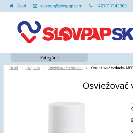
Úvod
slovpap@slovpap.com
+421917143900
Kategórie
Úvod
Hygiena
Osviežovač vzduchu
Osviežovač vzduchu MERI
Osviežovač 
O