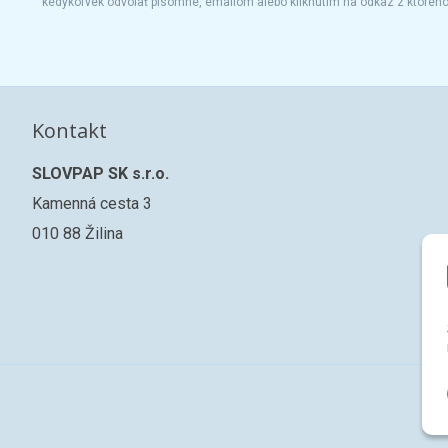
kedykoľvek odvolať písomne, emailom alebo kliknutím na odkaz z ktoréh
Kontakt
SLOVPAP SK s.r.o.
Kamenná cesta 3
010 88 Žilina
© 2