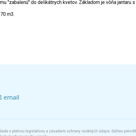
ómu "zabalenú" do delikátnych kvetov. Základom je vôňa jantaru s
170 m3.
š email
ade s platnou legislatívou a zásadami ochrany osobných údajov. Súhlas potvrdí