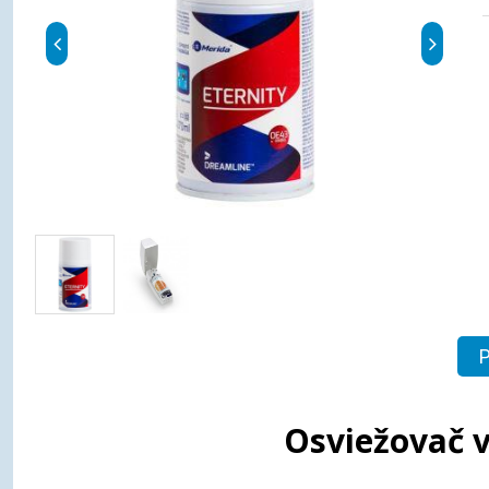
P
Osviežovač 