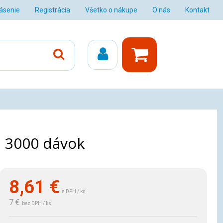
lásenie
Registrácia
Všetko o nákupe
O nás
Kontakt
, 3000 dávok
8,61
€
s DPH / ks
7 €
bez DPH / ks