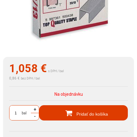
1,058
€
s DPH / bal
0,86 €
bez DPH / bal
Na objednávku
+
bal
Pridať do košíka
-