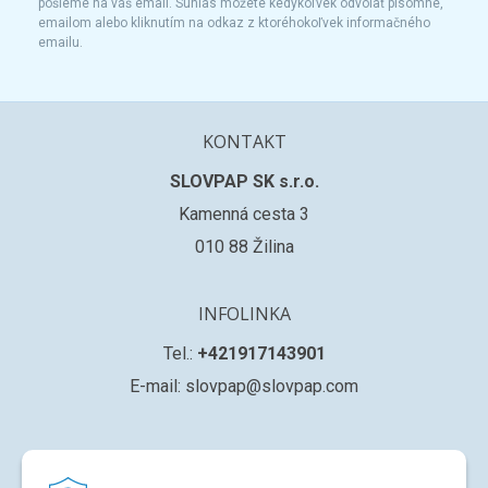
pošleme na váš email. Súhlas môžete kedykoľvek odvolať písomne,
emailom alebo kliknutím na odkaz z ktoréhokoľvek informačného
emailu.
KONTAKT
SLOVPAP SK s.r.o.
Kamenná cesta 3
010 88 Žilina
INFOLINKA
Tel.:
+421917143901
E-mail: slovpap@slovpap.com
VŠETKO O NÁKUPE