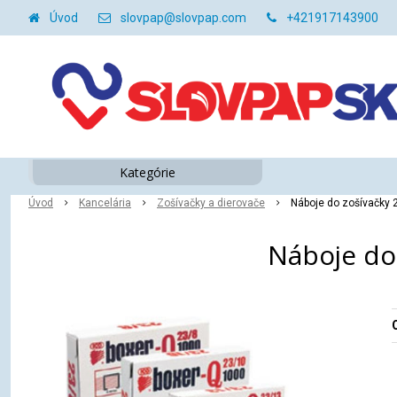
Úvod
slovpap@slovpap.com
+421917143900
Kategórie
Úvod
Kancelária
Zošívačky a dierovače
Náboje do zošívačky 
Náboje do 
O