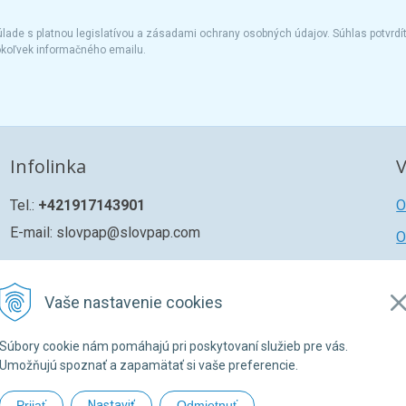
ade s platnou legislatívou a zásadami ochrany osobných údajov. Súhlas potvrdí
okoľvek informačného emailu.
Infolinka
V
Tel.:
+421917143901
O
E-mail: slovpap@slovpap.com
O
R
Ž
Vaše nastavenie cookies
Z
Súbory cookie nám pomáhajú pri poskytovaní služieb pre vás.
Umožňujú spoznať a zapamätať si vaše preferencie.
Prijať
Nastaviť
Odmietnuť