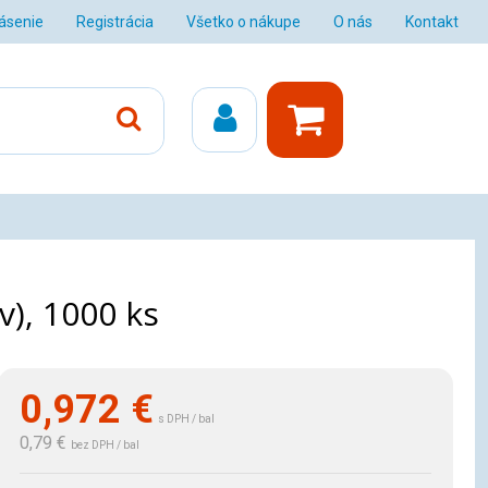
lásenie
Registrácia
Všetko o nákupe
O nás
Kontakt
v), 1000 ks
0,972
€
s DPH / bal
0,79 €
bez DPH / bal