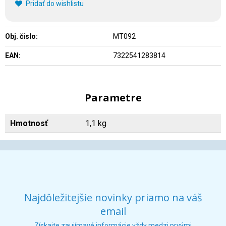
Pridať do wishlistu
Obj. čislo:
MT092
EAN:
7322541283814
Parametre
Hmotnosť
1,1 kg
Najdôležitejšie novinky priamo na váš
email
Získajte zaujímavé informácie vždy medzi prvými