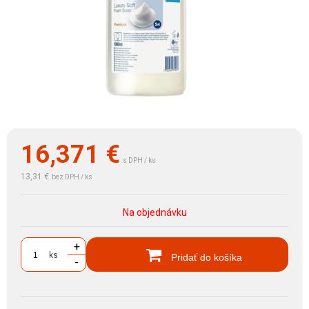
16,371
€
s DPH / ks
13,31 €
bez DPH / ks
Na objednávku
+
ks
Pridať do košíka
-