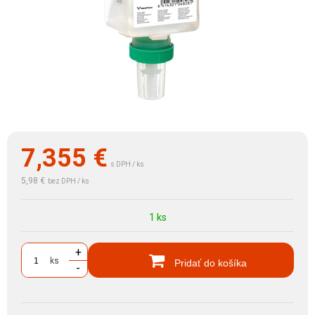
7,355
€
s DPH / ks
5,98 €
bez DPH / ks
1 ks
+
ks
Pridať do košíka
-