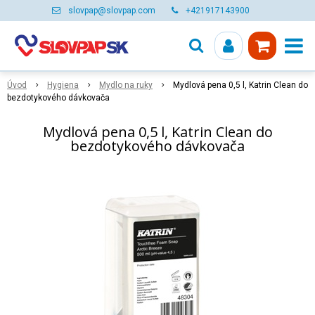
slovpap@slovpap.com
+421917143900
Úvod
Hygiena
Mydlo na ruky
Mydlová pena 0,5 l, Katrin Clean do
bezdotykového dávkovača
Mydlová pena 0,5 l, Katrin Clean do
bezdotykového dávkovača