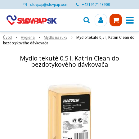
slovpap@slovpap.com
+421917143900
Úvod
Hygiena
Mydlo na ruky
Mydlo tekuté 0,5 l, Katrin Clean do
bezdotykového dávkovača
Mydlo tekuté 0,5 l, Katrin Clean do
bezdotykového dávkovača