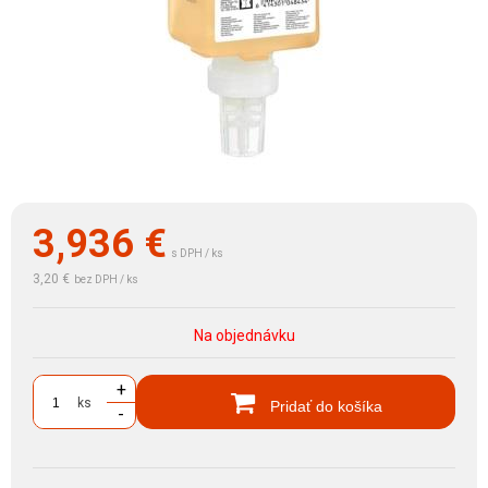
3,936
€
s DPH / ks
3,20 €
bez DPH / ks
Na objednávku
+
ks
Pridať do košíka
-