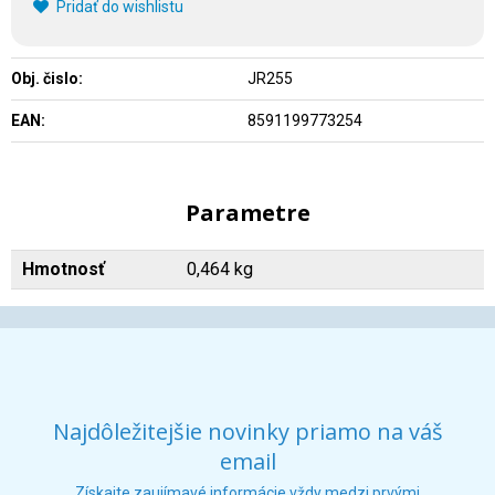
Pridať do wishlistu
Obj. čislo:
JR255
EAN:
8591199773254
Parametre
Hmotnosť
0,464 kg
Najdôležitejšie novinky priamo na váš
email
Získajte zaujímavé informácie vždy medzi prvými