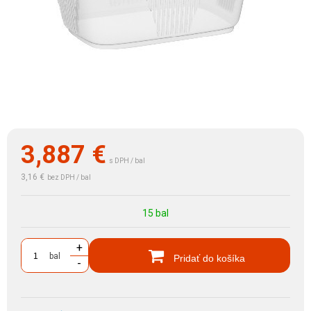
3,887
€
s DPH / bal
3,16 €
bez DPH / bal
15 bal
+
bal
Pridať do košíka
-