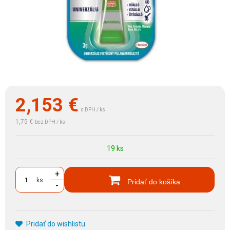
2,153
€
s DPH / ks
1,75 €
bez DPH / ks
19 ks
+
ks
Pridať do košíka
-
Pridať do wishlistu