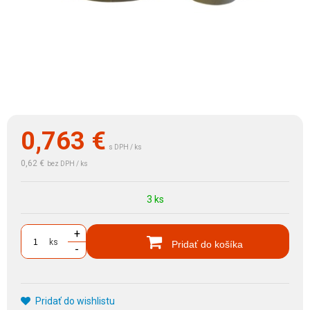
0,763
€
s DPH / ks
0,62 €
bez DPH / ks
3 ks
+
ks
Pridať do košíka
-
Pridať do wishlistu