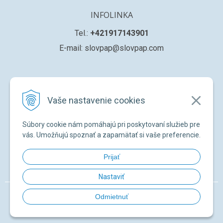
INFOLINKA
Tel.:
+421917143901
E-mail: slovpap@slovpap.com
VŠETKO O NÁKUPE
Vaše nastavenie cookies
Obchodné podmienky
Ochana osobných údajov
Súbory cookie nám pomáhajú pri poskytovaní služieb pre
Registrácia nového zákazníka
vás. Umožňujú spoznať a zapamätať si vaše preferencie.
Žiadosť o registráciu na ďalší predaj
Prijať
Zabudnuté heslo
Nastaviť
© 2026 SLOVPAP SK •
NextShop
&
e-shop Pohoda Connector
by
NextCom
Odmietnuť
s.r.o.