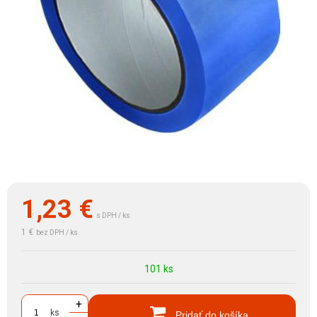
1,23
€
s DPH / ks
1 €
bez DPH / ks
101 ks
+
ks
Pridať do košíka