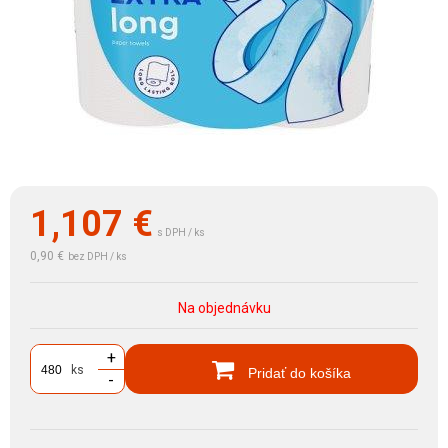
1,107
€
s DPH / ks
0,90 €
bez DPH / ks
Na objednávku
+
ks
Pridať do košíka
-