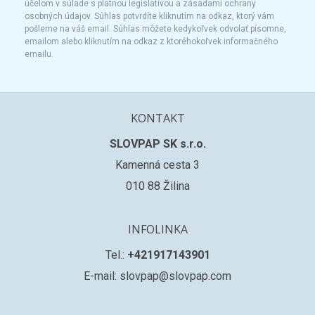
účelom v súlade s platnou legislatívou a zásadami ochrany
osobných údajov. Súhlas potvrdíte kliknutím na odkaz, ktorý vám
pošleme na váš email. Súhlas môžete kedykoľvek odvolať písomne,
emailom alebo kliknutím na odkaz z ktoréhokoľvek informačného
emailu.
KONTAKT
SLOVPAP SK s.r.o.
Kamenná cesta 3
010 88 Žilina
INFOLINKA
Tel.:
+421917143901
E-mail: slovpap@slovpap.com