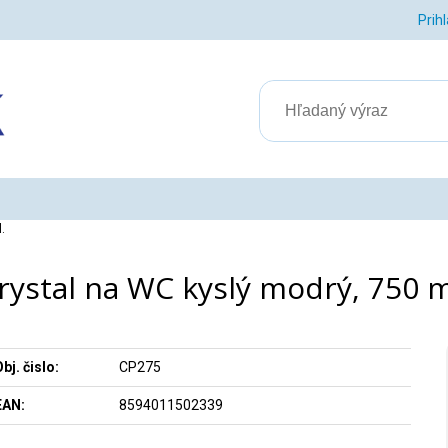
Prih
.
rystal na WC kyslý modrý, 750 m
bj. čislo:
CP275
EAN:
8594011502339