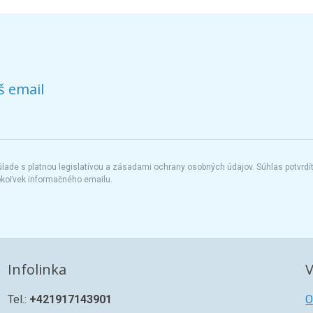
š email
ade s platnou legislatívou a zásadami ochrany osobných údajov. Súhlas potvrdí
okoľvek informačného emailu.
Infolinka
V
Tel.:
+421917143901
O