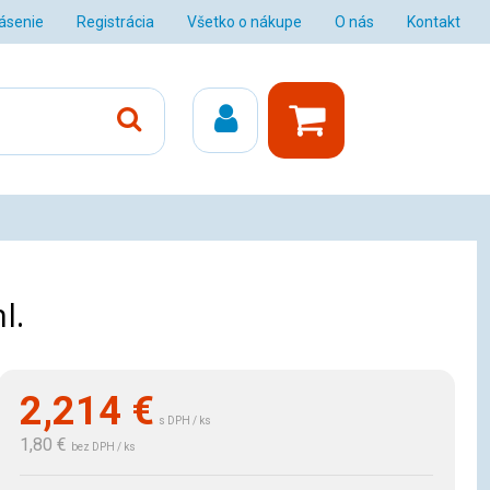
lásenie
Registrácia
Všetko o nákupe
O nás
Kontakt
l.
2,214
€
s DPH / ks
1,80 €
bez DPH / ks