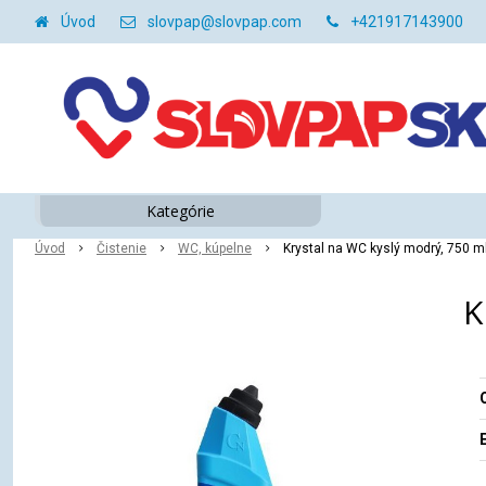
Úvod
slovpap@slovpap.com
+421917143900
Kategórie
Úvod
Čistenie
WC, kúpelne
Krystal na WC kyslý modrý, 750 ml
K
O