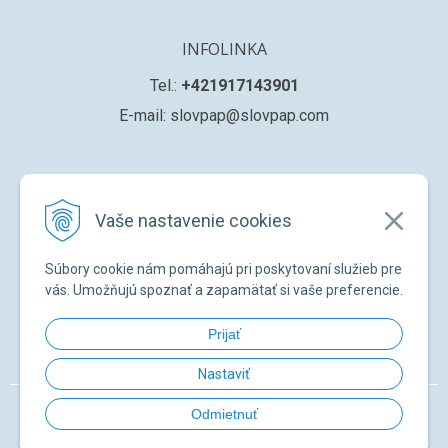
INFOLINKA
Tel.:
+421917143901
E-mail: slovpap@slovpap.com
VŠETKO O NÁKUPE
Vaše nastavenie cookies
Obchodné podmienky
Ochana osobných údajov
Súbory cookie nám pomáhajú pri poskytovaní služieb pre
Registrácia nového zákazníka
vás. Umožňujú spoznať a zapamätať si vaše preferencie.
Žiadosť o registráciu na ďalší predaj
Prijať
Zabudnuté heslo
Nastaviť
© 2026 SLOVPAP SK •
NextShop
&
e-shop Pohoda Connector
by
NextCom
Odmietnuť
s.r.o.