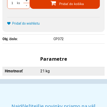
+
ks
Pridať do košíka
-
Pridať do wishlistu
Obj. čislo:
CP372
Parametre
Hmotnosť
21 kg
Najdôležitejšie novinky priamo na váš