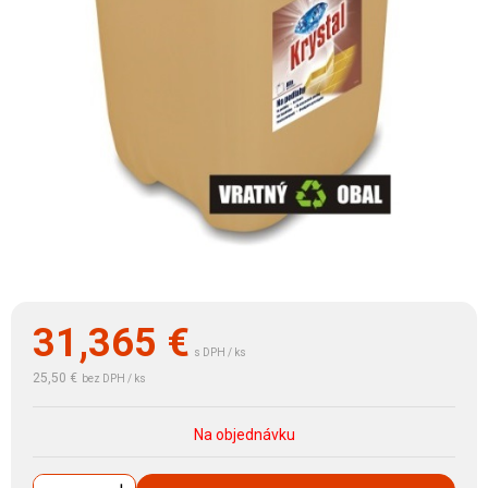
31,365
€
s DPH / ks
25,50 €
bez DPH / ks
Na objednávku