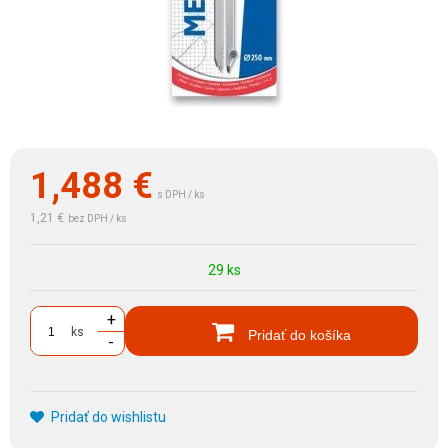
1,488
€
s DPH / ks
1,21 €
bez DPH / ks
29 ks
+
ks
Pridať do košíka
-
Pridať do wishlistu