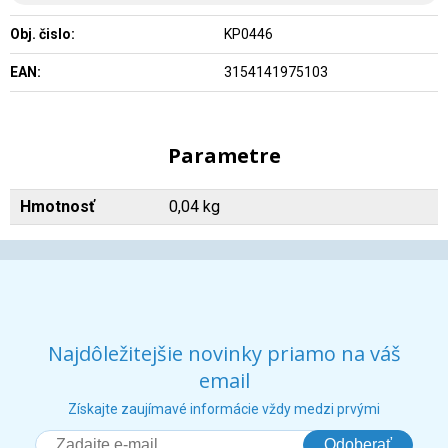
Obj. čislo:
KP0446
EAN:
3154141975103
Parametre
Hmotnosť
0,04 kg
Najdôležitejšie novinky priamo na váš
email
Získajte zaujímavé informácie vždy medzi prvými
Odoberať