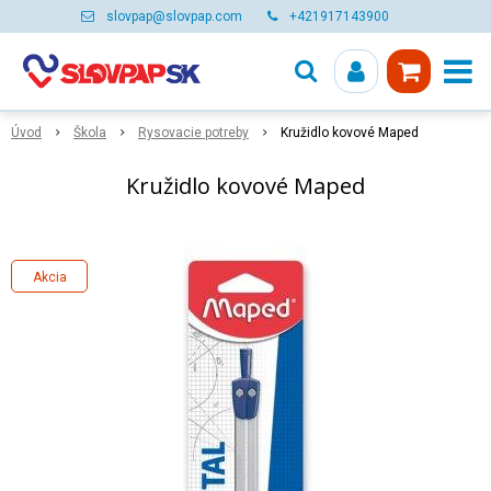
slovpap@slovpap.com
+421917143900
Úvod
Škola
Rysovacie potreby
Kružidlo kovové Maped
Kružidlo kovové Maped
Akcia