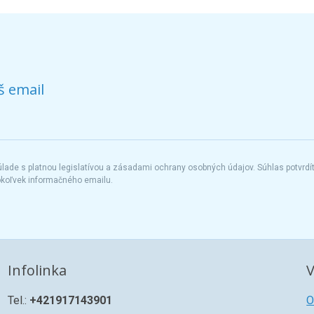
š email
ade s platnou legislatívou a zásadami ochrany osobných údajov. Súhlas potvrdí
okoľvek informačného emailu.
Infolinka
V
Tel.:
+421917143901
O