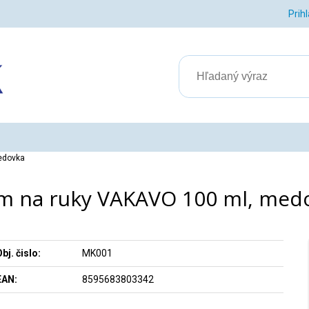
Prih
edovka
m na ruky VAKAVO 100 ml, med
bj. čislo:
MK001
EAN:
8595683803342