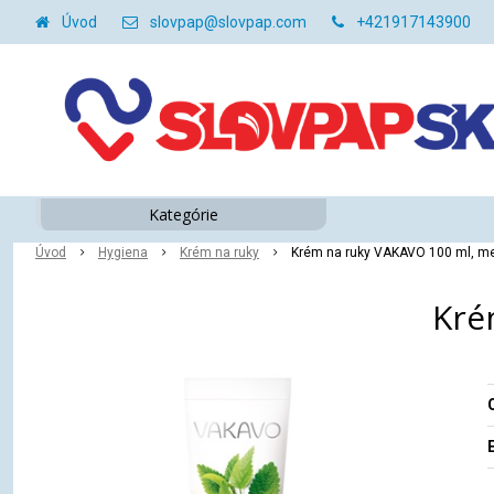
Úvod
slovpap@slovpap.com
+421917143900
Kategórie
Úvod
Hygiena
Krém na ruky
Krém na ruky VAKAVO 100 ml, m
Kré
O