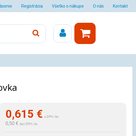
lásenie
Registrácia
Všetko o nákupe
O nás
Kontakt
ovka
0,615
€
s DPH / ks
0,50 €
bez DPH / ks