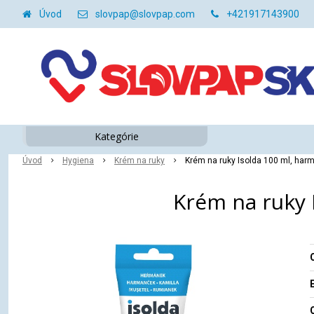
Úvod
slovpap@slovpap.com
+421917143900
Kategórie
Úvod
Hygiena
Krém na ruky
Krém na ruky Isolda 100 ml, ha
Krém na ruky 
O