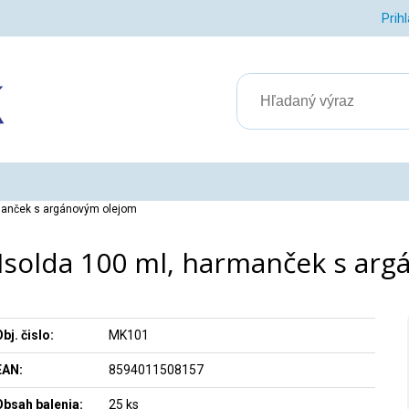
Prih
rmanček s argánovým olejom
Isolda 100 ml, harmanček s ar
bj. čislo:
MK101
EAN:
8594011508157
Obsah balenia:
25 ks