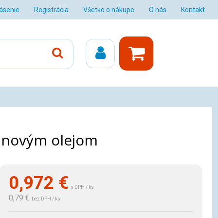
lásenie
Registrácia
Všetko o nákupe
O nás
Kontakt
gánovým olejom
0,972
€
s DPH / ks
0,79 €
bez DPH / ks