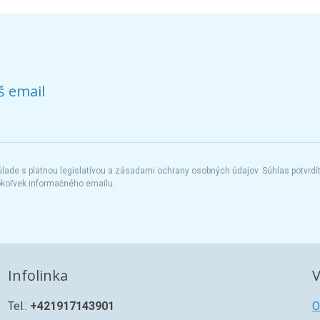
š email
ade s platnou legislatívou a zásadami ochrany osobných údajov. Súhlas potvrdí
okoľvek informačného emailu.
Infolinka
V
Tel.:
+421917143901
O