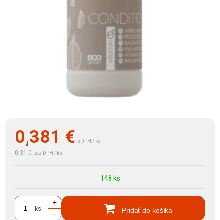
0,381
€
s DPH / ks
0,31 €
bez DPH / ks
148 ks
+
ks
Pridať do košíka
-