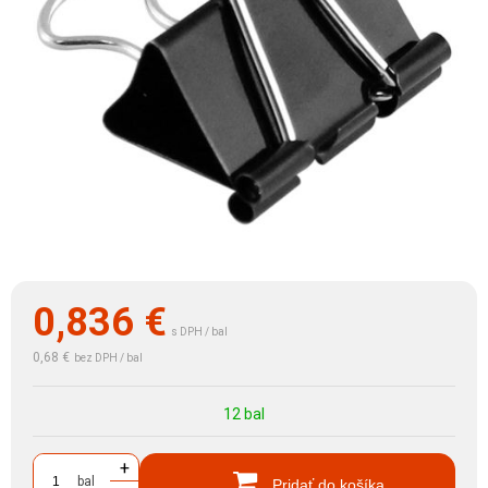
0,836
€
s DPH / bal
0,68 €
bez DPH / bal
12 bal
+
bal
Pridať do košíka