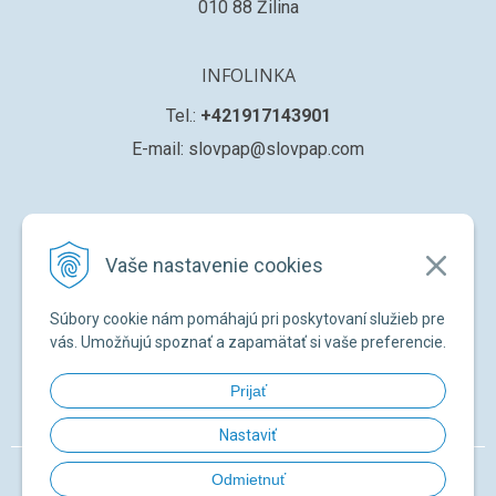
010 88 Žilina
INFOLINKA
Tel.:
+421917143901
E-mail: slovpap@slovpap.com
VŠETKO O NÁKUPE
Vaše nastavenie cookies
Obchodné podmienky
Ochana osobných údajov
Súbory cookie nám pomáhajú pri poskytovaní služieb pre
Registrácia nového zákazníka
vás. Umožňujú spoznať a zapamätať si vaše preferencie.
Žiadosť o registráciu na ďalší predaj
Prijať
Zabudnuté heslo
Nastaviť
© 2026 SLOVPAP SK •
NextShop
&
e-shop Pohoda Connector
by
NextCom
Odmietnuť