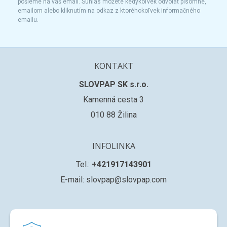
pošleme na váš email. Súhlas môžete kedykoľvek odvolať písomne,
emailom alebo kliknutím na odkaz z ktoréhokoľvek informačného
emailu.
KONTAKT
SLOVPAP SK s.r.o.
Kamenná cesta 3
010 88 Žilina
INFOLINKA
Tel.:
+421917143901
E-mail: slovpap@slovpap.com
VŠETKO O NÁKUPE