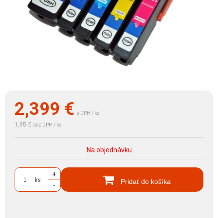
2,399
€
s DPH / ks
1,95 €
bez DPH / ks
Na objednávku
+
ks
Pridať do košíka
-