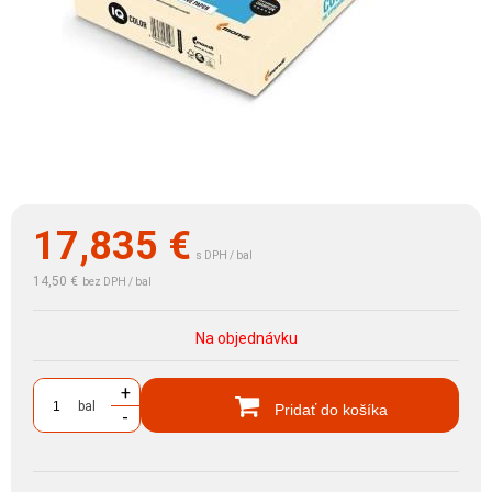
17,835
€
s DPH / bal
14,50 €
bez DPH / bal
Na objednávku
+
bal
Pridať do košíka
-