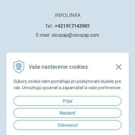
INFOLINKA
Tel.:
+421917143901
E-mail: slovpap@slovpap.com
VŠETKO O NÁKUPE
Vaše nastavenie cookies
Obchodné podmienky
Ochana osobných údajov
Súbory cookie nám pomáhajú pri poskytovaní služieb pre
Registrácia nového zákazníka
vás. Umožňujú spoznať a zapamätať si vaše preferencie.
Žiadosť o registráciu na ďalší predaj
Prijať
Zabudnuté heslo
Nastaviť
© 2026 SLOVPAP SK •
NextShop
&
e-shop Pohoda Connector
by
NextCom
Odmietnuť
s.r.o.