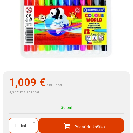
1,009
€
s DPH / bal
0,82 €
bez DPH / bal
30 bal
+
bal
Pridať do košíka
-