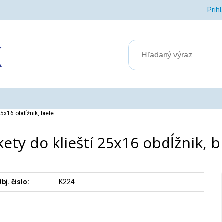
Prih
25x16 obdĺžnik, biele
kety do klieští 25x16 obdĺžnik, b
bj. čislo:
K224