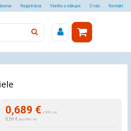
lásenie
Registrácia
Všetko o nákupe
O nás
Kontakt
iele
0,689
€
s DPH / rol
0,56 €
bez DPH / rol