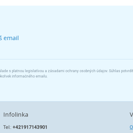
š email
ade s platnou legislatívou a zásadami ochrany osobných údajov. Súhlas potvrdí
okoľvek informačného emailu.
Infolinka
V
Tel.:
+421917143901
O