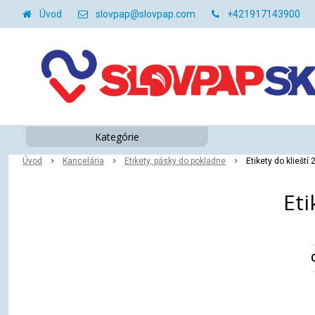
Úvod
slovpap@slovpap.com
+421917143900
Kategórie
Úvod
Kancelária
Etikety, pásky do pokladne
Etikety do klieští 
Eti
O