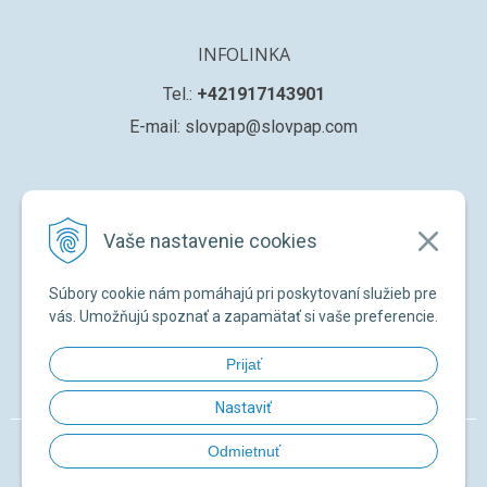
INFOLINKA
Tel.:
+421917143901
E-mail: slovpap@slovpap.com
VŠETKO O NÁKUPE
Vaše nastavenie cookies
Obchodné podmienky
Ochana osobných údajov
Súbory cookie nám pomáhajú pri poskytovaní služieb pre
Registrácia nového zákazníka
vás. Umožňujú spoznať a zapamätať si vaše preferencie.
Žiadosť o registráciu na ďalší predaj
Prijať
Zabudnuté heslo
Nastaviť
© 2026 SLOVPAP SK •
NextShop
&
e-shop Pohoda Connector
by
NextCom
Odmietnuť
s.r.o.