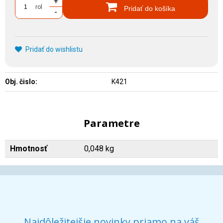
+
rol
Pridať do košíka
-
Pridať do wishlistu
Obj. čislo:
K421
Parametre
Hmotnosť
0,048 kg
Najdôležitejšie novinky priamo na váš