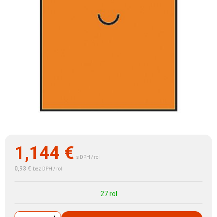
1,144
€
s DPH / rol
0,93 €
bez DPH / rol
27 rol