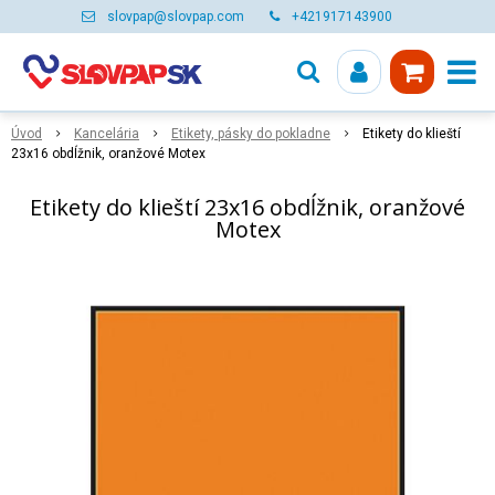
slovpap@slovpap.com
+421917143900
Úvod
Kancelária
Etikety, pásky do pokladne
Etikety do klieští
23x16 obdĺžnik, oranžové Motex
Etikety do klieští 23x16 obdĺžnik, oranžové
Motex