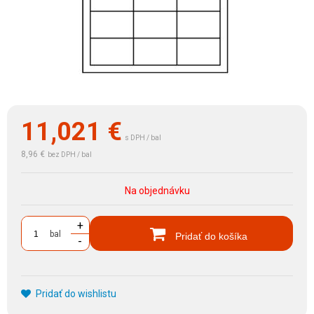
11,021
€
s DPH / bal
8,96 €
bez DPH / bal
Na objednávku
+
bal
Pridať do košíka
-
Pridať do wishlistu