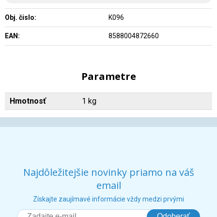
Obj. čislo:
K096
EAN:
8588004872660
Parametre
Hmotnosť
1 kg
Najdôležitejšie novinky priamo na váš
email
Získajte zaujímavé informácie vždy medzi prvými
Odoberať