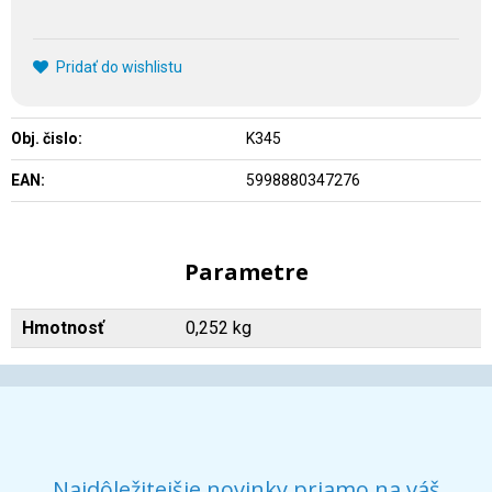
Pridať do wishlistu
Obj. čislo:
K345
EAN:
5998880347276
Parametre
Hmotnosť
0,252 kg
Najdôležitejšie novinky priamo na váš