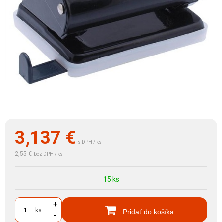
3,137
€
s DPH / ks
2,55 €
bez DPH / ks
15 ks
+
ks
Pridať do košíka
-