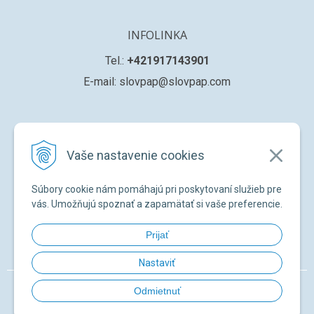
INFOLINKA
Tel.:
+421917143901
E-mail: slovpap@slovpap.com
VŠETKO O NÁKUPE
Vaše nastavenie cookies
Obchodné podmienky
Ochana osobných údajov
Súbory cookie nám pomáhajú pri poskytovaní služieb pre
Registrácia nového zákazníka
vás. Umožňujú spoznať a zapamätať si vaše preferencie.
Žiadosť o registráciu na ďalší predaj
Prijať
Zabudnuté heslo
Nastaviť
© 2026 SLOVPAP SK •
NextShop
&
e-shop Pohoda Connector
by
NextCom
Odmietnuť
s.r.o.