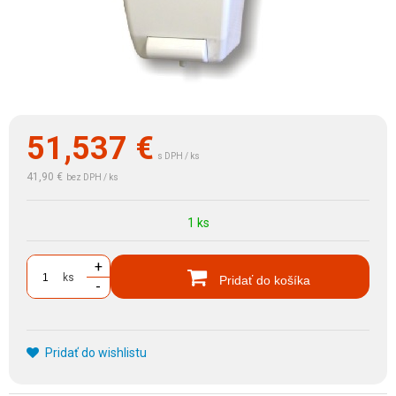
51,537
€
s DPH / ks
41,90 €
bez DPH / ks
1 ks
+
ks
Pridať do košíka
-
Pridať do wishlistu