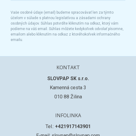
Vaše osobné údaje (email) budeme spracovávať len za týmto
účelom v súlade s platnou legislatívou a zásadami ochrany
osobných údajov. Súhlas potvrdíte kliknutím na odkaz, ktorý vám
pošleme na váš email. Súhlas môžete kedykoľvek odvolať písomne,
emailom alebo kliknutím na odkaz z ktoréhokoľvek informačného
emailu.
KONTAKT
SLOVPAP SK s.r.o.
Kamenná cesta 3
010 88 Žilina
INFOLINKA
Tel.:
+421917143901
E-mail: slovpap@slovpap.com