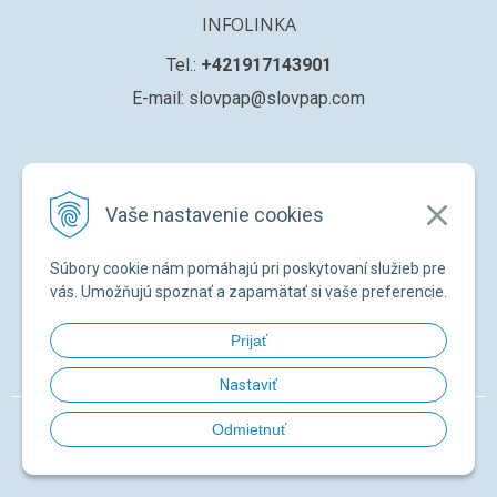
INFOLINKA
Tel.:
+421917143901
E-mail: slovpap@slovpap.com
VŠETKO O NÁKUPE
Vaše nastavenie cookies
Obchodné podmienky
Ochana osobných údajov
Súbory cookie nám pomáhajú pri poskytovaní služieb pre
Registrácia nového zákazníka
vás. Umožňujú spoznať a zapamätať si vaše preferencie.
Žiadosť o registráciu na ďalší predaj
Prijať
Zabudnuté heslo
Nastaviť
© 2026 SLOVPAP SK •
NextShop
&
e-shop Pohoda Connector
by
NextCom
Odmietnuť
s.r.o.