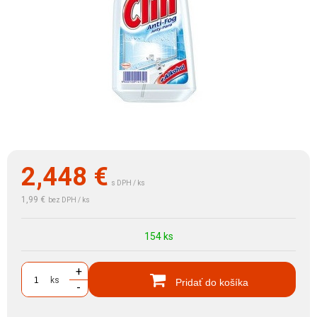
2,448
€
s DPH / ks
1,99 €
bez DPH / ks
154 ks
+
ks
Pridať do košíka
-