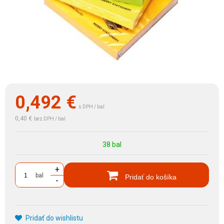
0,492
€
s DPH / bal
0,40 €
bez DPH / bal
38 bal
+
bal
Pridať do košíka
-
Pridať do wishlistu