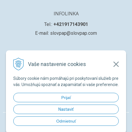
INFOLINKA
Tel.:
+421917143901
E-mail: slovpap@slovpap.com
VŠETKO O NÁKUPE
Vaše nastavenie cookies
Obchodné podmienky
Ochana osobných údajov
Súbory cookie nám pomáhajú pri poskytovaní služieb pre
Registrácia nového zákazníka
vás. Umožňujú spoznať a zapamätať si vaše preferencie.
Žiadosť o registráciu na ďalší predaj
Prijať
Zabudnuté heslo
Nastaviť
© 2026 SLOVPAP SK •
NextShop
&
e-shop Pohoda Connector
by
NextCom
Odmietnuť
s.r.o.