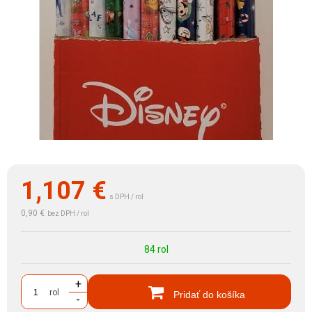
1,107
€
s DPH / rol
0,90 €
bez DPH / rol
84 rol
+
rol
Pridať do košíka
-