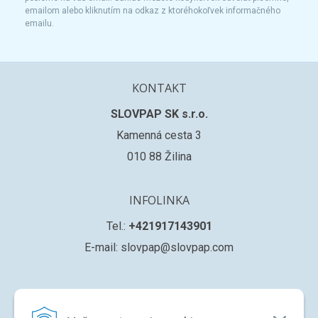
emailom alebo kliknutím na odkaz z ktoréhokoľvek informačného
emailu.
KONTAKT
SLOVPAP SK s.r.o.
Kamenná cesta 3
010 88 Žilina
INFOLINKA
Tel.:
+421917143901
E-mail: slovpap@slovpap.com
VŠETKO O NÁKUPE