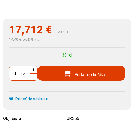
17,712
€
s DPH / rol
14,40 €
bez DPH / rol
39 rol
+
rol
Pridať do košíka
-
Pridať do wishlistu
Obj. čislo:
JR356