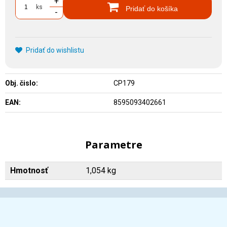
+
ks
Pridať do košíka
-
Pridať do wishlistu
Obj. čislo:
CP179
EAN:
8595093402661
Parametre
Hmotnosť
1,054 kg