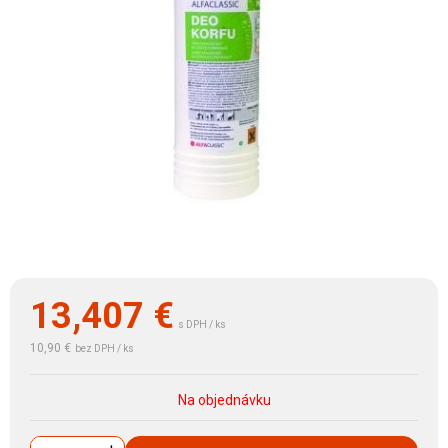
13,407
€
s DPH / ks
10,90 €
bez DPH / ks
Na objednávku