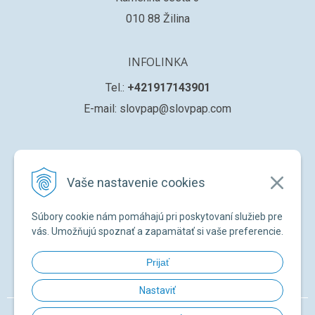
010 88 Žilina
INFOLINKA
Tel.:
+421917143901
E-mail: slovpap@slovpap.com
VŠETKO O NÁKUPE
Vaše nastavenie cookies
Obchodné podmienky
Ochana osobných údajov
Súbory cookie nám pomáhajú pri poskytovaní služieb pre
Registrácia nového zákazníka
vás. Umožňujú spoznať a zapamätať si vaše preferencie.
Žiadosť o registráciu na ďalší predaj
Prijať
Zabudnuté heslo
Nastaviť